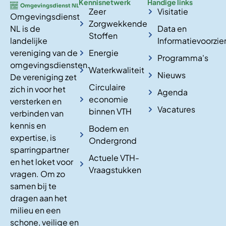
Kennisnetwerk
Handige links
Zeer
Visitatie
Omgevingsdienst
Zorgwekkende
NL is de
Data en
Stoffen
landelijke
Informatievoorzie
vereniging van de
Energie
Programma's
omgevingsdiensten.
Waterkwaliteit
Nieuws
De vereniging zet
Circulaire
zich in voor het
Agenda
economie
versterken en
Vacatures
binnen VTH
verbinden van
kennis en
Bodem en
expertise, is
Ondergrond
sparringpartner
Actuele VTH-
en het loket voor
Vraagstukken
vragen. Om zo
samen bij te
dragen aan het
milieu en een
schone, veilige en