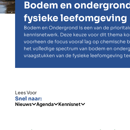
Bodem en ondergrond
fysieke leefomgeving
Bodem en Ondergrond is een van de prioritai
kennisnetwerk. Deze keuze voor dit thema ko
voorheen de focus vooral lag op chemische b
het volledige spectrum van bodem en onder
vraagstukken van de fysieke leefomgeving te
Lees Voor
Snel naar:
Nieuws
Agenda
Kennisnet