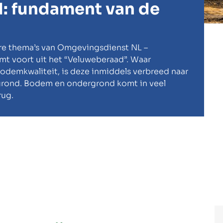
: fundament van de
re thema’s van Omgevingsdienst NL –
mt voort uit het “Veluweberaad”. Waar
odemkwaliteit, is deze inmiddels verbreed naar
grond. Bodem en ondergrond komt in veel
rug.