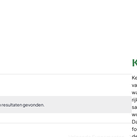
Ke
va
wa
ri
en resultaten gevonden.
sa
Bericht
wo
Da
fo
de
Volgende
Evenementen