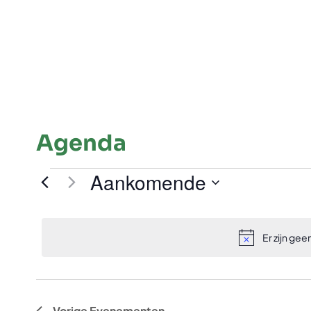
Agenda
Aankomende
Selecteer
een
datum.
Er zijn ge
Vorige
Evenementen