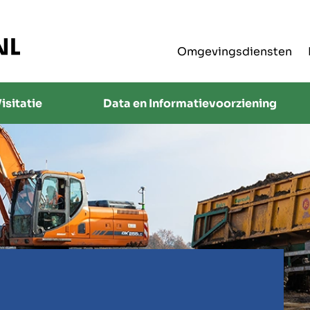
Omgevingsdiensten
isitatie
Data en Informatievoorziening