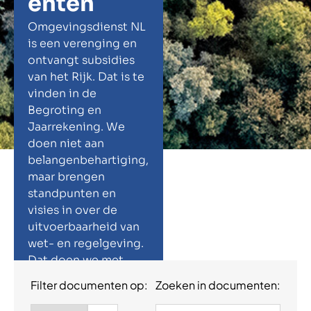
enten
Omgevingsdienst NL
is een verenging en
ontvangt subsidies
van het Rijk. Dat is te
vinden in de
Begroting en
Jaarrekening. We
doen niet aan
belangenbehartiging,
maar brengen
standpunten en
visies in over de
uitvoerbaarheid van
wet- en regelgeving.
Dat doen we met
brieven, statements
Filter documenten op:
Zoeken in documenten:
en position papers.
Ons primaire doel is