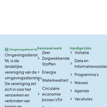
Kennisnetwerk
Handige links
Zeer
Visitatie
Omgevingsdienst
Zorgwekkende
NL is de
Data en
Stoffen
landelijke
Informatievoorzie
vereniging van de
Energie
Programma's
omgevingsdiensten.
Waterkwaliteit
Nieuws
De vereniging zet
Circulaire
zich in voor het
Agenda
economie
versterken en
Vacatures
binnen VTH
verbinden van
kennis en