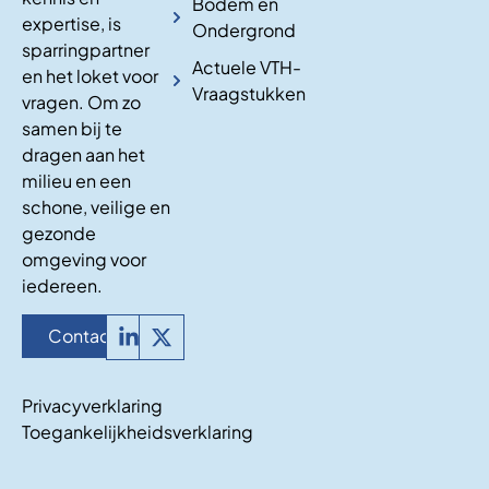
Bodem en
expertise, is
Ondergrond
sparringpartner
Actuele VTH-
en het loket voor
Vraagstukken
vragen. Om zo
samen bij te
dragen aan het
milieu en een
schone, veilige en
gezonde
omgeving voor
iedereen.
Contact
Privacyverklaring
Toegankelijkheidsverklaring