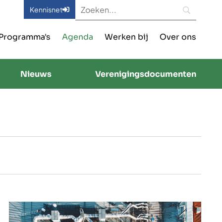
Kennisnet
Programma's
Agenda
Werken bij
Over ons
Nieuws
Verenigingsdocumenten
W
e
e
r