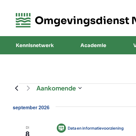
Kennisnetwerk
Academie
V
Aankomende
Selecteer
een
datum.
september 2026
DI
Data en informatievoorziening
8