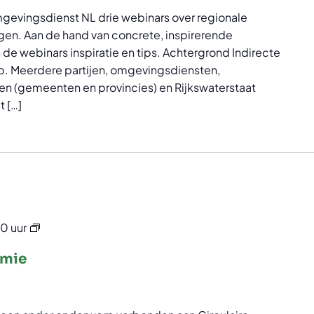
evingsdienst NL drie webinars over regionale
gen. Aan de hand van concrete, inspirerende
 de webinars inspiratie en tips. Achtergrond Indirecte
rp. Meerdere partijen, omgevingsdiensten,
 (gemeenten en provincies) en Rijkswaterstaat
t […]
Webinar
0 uur
Circulaire
omie
Economie