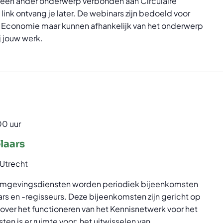
an een ander onderwerp verbonden aan Circulaire
ink ontvang je later. De webinars zijn bedoeld voor
re Economie maar kunnen afhankelijk van het onderwerp
j jouw werk.
00 uur
laars
Utrecht
 omgevingsdiensten worden periodiek bijeenkomsten
s en -regisseurs. Deze bijeenkomsten zijn gericht op
 over het functioneren van het Kennisnetwerk voor het
en is er ruimte voor: het uitwisselen van