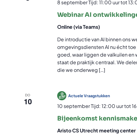
8 september Tijd: 11:00 uur
tot
13:
Webinar AI ontwikkelin
Online (via Teams)
De introductie van AI binnen ons 
omgevingsdiensten AI nu écht toe 
goed, waar liggen de valkuilen en 
staat de praktijk centraal. We del
die we onderweg […]
DO
Actuele Vraagstukken
10
10 september Tijd: 12:00 uur
tot
16
Bijeenkomst kennismake
Aristo CS Utrecht meeting center