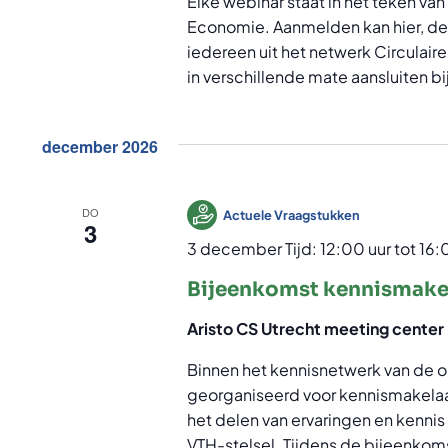
Elke webinar staat in het teken v
Economie. Aanmelden kan hier, de l
iedereen uit het netwerk Circulai
in verschillende mate aansluiten bi
december 2026
DO
Actuele Vraagstukken
3
3 december Tijd: 12:00 uur
tot
16:
Bijeenkomst kennismake
Aristo CS Utrecht meeting center
Binnen het kennisnetwerk van de
georganiseerd voor kennismakelaar
het delen van ervaringen en kennis
VTH-stelsel. Tijdens de bijeenkomst