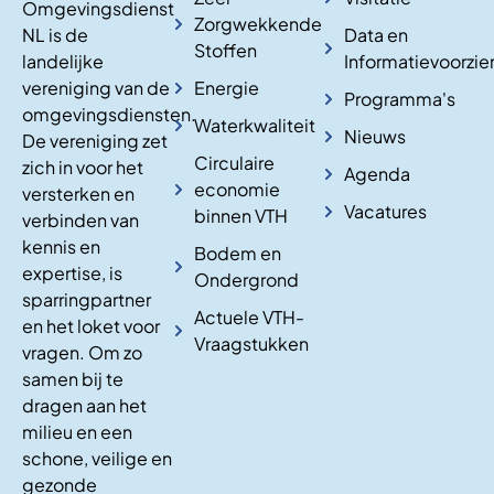
Omgevingsdienst
Zorgwekkende
NL is de
Data en
Stoffen
landelijke
Informatievoorzie
vereniging van de
Energie
Programma's
omgevingsdiensten.
Waterkwaliteit
Nieuws
De vereniging zet
Circulaire
zich in voor het
Agenda
economie
versterken en
Vacatures
binnen VTH
verbinden van
kennis en
Bodem en
expertise, is
Ondergrond
sparringpartner
Actuele VTH-
en het loket voor
Vraagstukken
vragen. Om zo
samen bij te
dragen aan het
milieu en een
schone, veilige en
gezonde