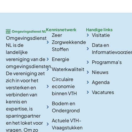
Kennisnetwerk
Handige links
Zeer
Visitatie
Omgevingsdienst
Zorgwekkende
NL is de
Data en
Stoffen
landelijke
Informatievoorzie
vereniging van de
Energie
Programma's
omgevingsdiensten.
Waterkwaliteit
Nieuws
De vereniging zet
Circulaire
zich in voor het
Agenda
economie
versterken en
Vacatures
binnen VTH
verbinden van
kennis en
Bodem en
expertise, is
Ondergrond
sparringpartner
Actuele VTH-
en het loket voor
Vraagstukken
vragen. Om zo