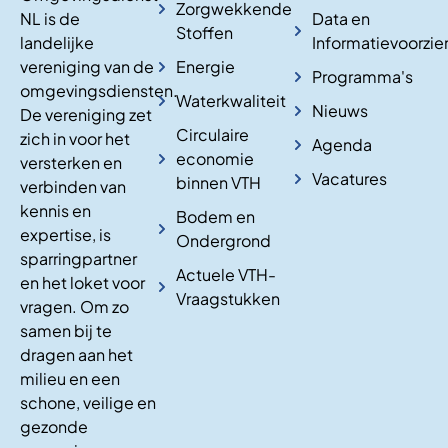
Zorgwekkende
NL is de
Data en
Stoffen
landelijke
Informatievoorzie
vereniging van de
Energie
Programma's
omgevingsdiensten.
Waterkwaliteit
Nieuws
De vereniging zet
Circulaire
zich in voor het
Agenda
economie
versterken en
Vacatures
binnen VTH
verbinden van
kennis en
Bodem en
expertise, is
Ondergrond
sparringpartner
Actuele VTH-
en het loket voor
Vraagstukken
vragen. Om zo
samen bij te
dragen aan het
milieu en een
schone, veilige en
gezonde