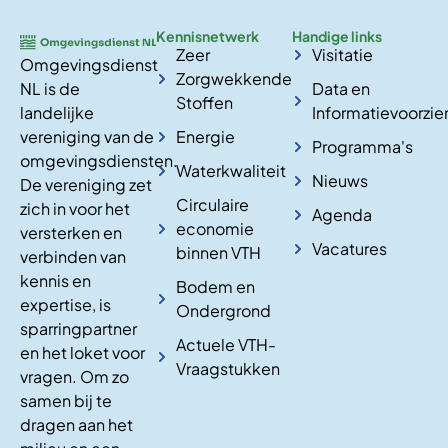
Kennisnetwerk
Handige links
Zeer
Visitatie
Omgevingsdienst
Zorgwekkende
NL is de
Data en
Stoffen
landelijke
Informatievoorzie
vereniging van de
Energie
Programma's
omgevingsdiensten.
Waterkwaliteit
Nieuws
De vereniging zet
Circulaire
zich in voor het
Agenda
economie
versterken en
Vacatures
binnen VTH
verbinden van
kennis en
Bodem en
expertise, is
Ondergrond
sparringpartner
Actuele VTH-
en het loket voor
Vraagstukken
vragen. Om zo
samen bij te
dragen aan het