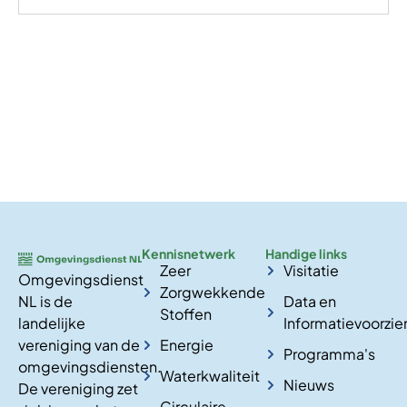
Kennisnetwerk
Handige links
Zeer
Visitatie
Omgevingsdienst
Zorgwekkende
NL is de
Data en
Stoffen
landelijke
Informatievoorzie
vereniging van de
Energie
Programma's
omgevingsdiensten.
Waterkwaliteit
Nieuws
De vereniging zet
Circulaire