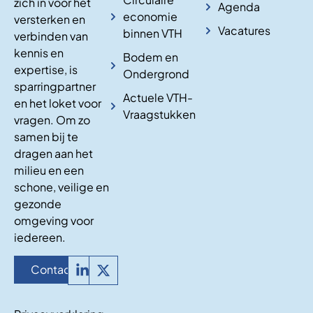
zich in voor het
Agenda
economie
versterken en
Vacatures
binnen VTH
verbinden van
kennis en
Bodem en
expertise, is
Ondergrond
sparringpartner
Actuele VTH-
en het loket voor
Vraagstukken
vragen. Om zo
samen bij te
dragen aan het
milieu en een
schone, veilige en
gezonde
omgeving voor
iedereen.
Contact