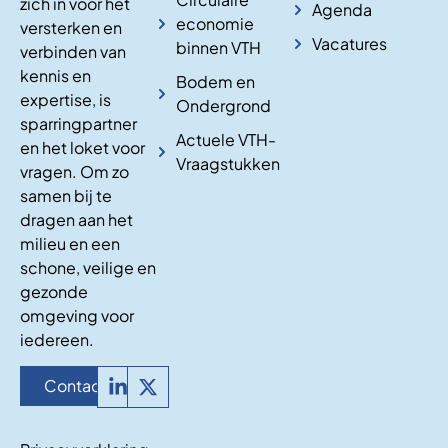
zich in voor het
Agenda
economie
versterken en
Vacatures
binnen VTH
verbinden van
kennis en
Bodem en
expertise, is
Ondergrond
sparringpartner
Actuele VTH-
en het loket voor
Vraagstukken
vragen. Om zo
samen bij te
dragen aan het
milieu en een
schone, veilige en
gezonde
omgeving voor
iedereen.
Contact