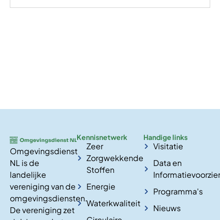
Kennisnetwerk
Handige links
Zeer
Visitatie
Omgevingsdienst
Zorgwekkende
NL is de
Data en
Stoffen
landelijke
Informatievoorzie
vereniging van de
Energie
Programma's
omgevingsdiensten.
Waterkwaliteit
Nieuws
De vereniging zet
Circulaire