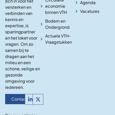
zich in voor het
Agenda
economie
versterken en
Vacatures
binnen VTH
verbinden van
kennis en
Bodem en
expertise, is
Ondergrond
sparringpartner
Actuele VTH-
en het loket voor
Vraagstukken
vragen. Om zo
samen bij te
dragen aan het
milieu en een
schone, veilige en
gezonde
omgeving voor
iedereen.
Contact