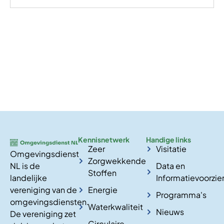
Kennisnetwerk
Handige links
Zeer
Visitatie
Omgevingsdienst
Zorgwekkende
NL is de
Data en
Stoffen
landelijke
Informatievoorzie
vereniging van de
Energie
Programma's
omgevingsdiensten.
Waterkwaliteit
Nieuws
De vereniging zet
Circulaire