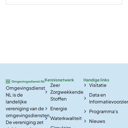
Kennisnetwerk
Handige links
Zeer
Visitatie
Omgevingsdienst
Zorgwekkende
NL is de
Data en
Stoffen
landelijke
Informatievoorzie
vereniging van de
Energie
Programma's
omgevingsdiensten.
Waterkwaliteit
Nieuws
De vereniging zet
Circulaire