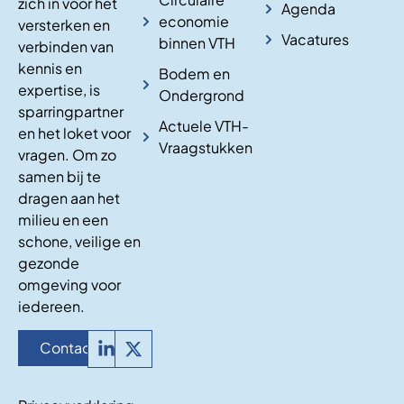
zich in voor het
Agenda
economie
versterken en
Vacatures
binnen VTH
verbinden van
kennis en
Bodem en
expertise, is
Ondergrond
sparringpartner
Actuele VTH-
en het loket voor
Vraagstukken
vragen. Om zo
samen bij te
dragen aan het
milieu en een
schone, veilige en
gezonde
omgeving voor
iedereen.
Contact