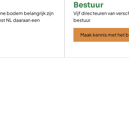
Bestuur
ne bodem belangrijk zijn
Vijf directeuren van ver
nst NL daaraan een
bestuur.
Maak kennis met het b