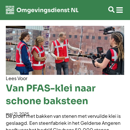
Lees Voor
Van PFAS-klei naar
schone baksteen
mei 21, 2025
De proef met bakken van stenen met vervuilde klei is
geslaagd. Een steenfabriek in het Gelderse Angeren
heeft voor het bedrijf Claybens 50.000 stenen