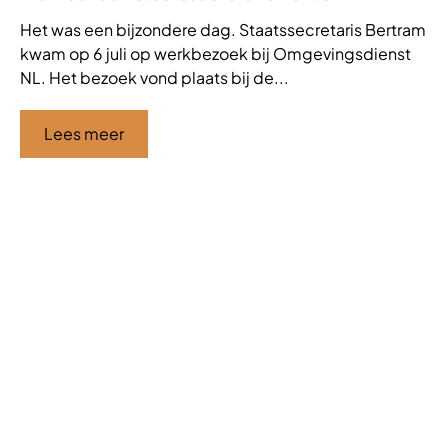
af
Het was een bijzondere dag. Staatssecretaris Bertram
kwam op 6 juli op werkbezoek bij Omgevingsdienst
VT
NL. Het bezoek vond plaats bij de...
de
af
ha
Lees meer
Ci