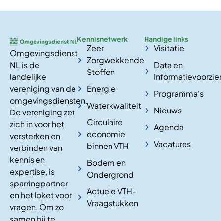
Kennisnetwerk
Handige links
Zeer
Visitatie
Omgevingsdienst
Zorgwekkende
NL is de
Data en
Stoffen
landelijke
Informatievoorzie
vereniging van de
Energie
Programma's
omgevingsdiensten.
Waterkwaliteit
Nieuws
De vereniging zet
Circulaire
zich in voor het
Agenda
economie
versterken en
Vacatures
binnen VTH
verbinden van
kennis en
Bodem en
expertise, is
Ondergrond
sparringpartner
Actuele VTH-
en het loket voor
Vraagstukken
vragen. Om zo
samen bij te