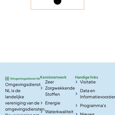
Kennisnetwerk
Handige links
Zeer
Visitatie
Omgevingsdienst
Zorgwekkende
NL is de
Data en
Stoffen
landelijke
Informatievoorzie
vereniging van de
Energie
Programma's
omgevingsdiensten.
Waterkwaliteit
Nieuws