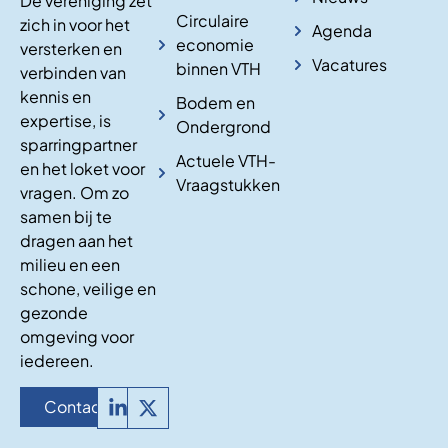
De vereniging zet
Circulaire
zich in voor het
Agenda
economie
versterken en
Vacatures
binnen VTH
verbinden van
kennis en
Bodem en
expertise, is
Ondergrond
sparringpartner
Actuele VTH-
en het loket voor
Vraagstukken
vragen. Om zo
samen bij te
dragen aan het
milieu en een
schone, veilige en
gezonde
omgeving voor
iedereen.
Contact