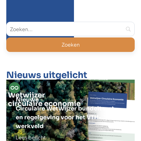
Nieuws uitgelicht
Nieuwe
Circulaire WetWijzer bundelt wet-
en regelgeving voor het VTH-
werkveld
Lees bericht