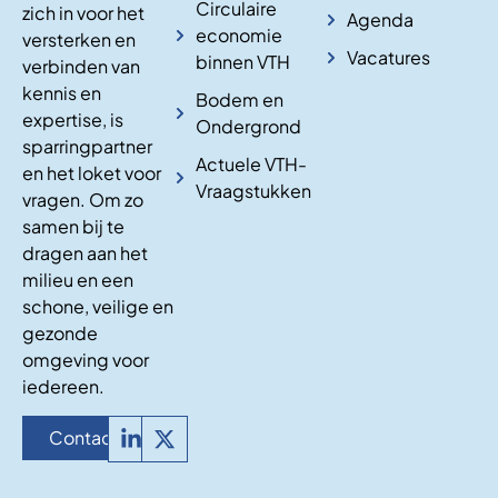
Circulaire
zich in voor het
Agenda
economie
versterken en
Vacatures
binnen VTH
verbinden van
kennis en
Bodem en
expertise, is
Ondergrond
sparringpartner
Actuele VTH-
en het loket voor
Vraagstukken
vragen. Om zo
samen bij te
dragen aan het
milieu en een
schone, veilige en
gezonde
omgeving voor
iedereen.
Contact