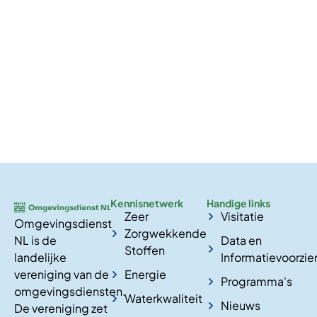
Kennisnetwerk
Handige links
Zeer
Visitatie
Omgevingsdienst
Zorgwekkende
NL is de
Data en
Stoffen
landelijke
Informatievoorzie
vereniging van de
Energie
Programma's
omgevingsdiensten.
Waterkwaliteit
Nieuws
De vereniging zet