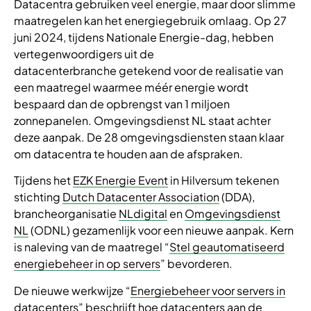
Datacentra gebruiken veel energie, maar door slimme
maatregelen kan het energiegebruik omlaag. Op 27
juni 2024, tijdens Nationale Energie-dag, hebben
vertegenwoordigers uit de
datacenterbranche getekend voor de realisatie van
een maatregel waarmee méér energie wordt
bespaard dan de opbrengst van 1 miljoen
zonnepanelen. Omgevingsdienst NL staat achter
deze aanpak. De 28 omgevingsdiensten staan klaar
om datacentra te houden aan de afspraken.
Tijdens het
EZK Energie Event
in Hilversum tekenen
stichting
Dutch Datacenter Association
(DDA),
brancheorganisatie
NLdigital
en
Omgevingsdienst
NL
(ODNL) gezamenlijk voor een nieuwe aanpak. Kern
is naleving van de maatregel “
Stel geautomatiseerd
energiebeheer in op servers
” bevorderen.
De nieuwe werkwijze “
Energiebeheer voor servers in
datacenters
” beschrijft hoe datacenters aan de