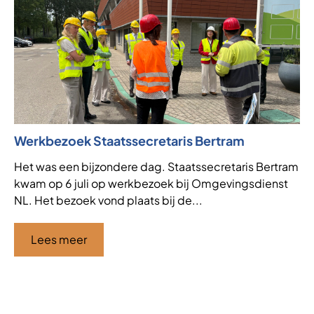
Werkbezoek Staatssecretaris Bertram
Ni
af
Het was een bijzondere dag. Staatssecretaris Bertram
kwam op 6 juli op werkbezoek bij Omgevingsdienst
VT
NL. Het bezoek vond plaats bij de...
de
af
ha
Lees meer
Ci