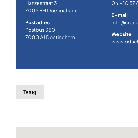
Hanzestraat 3
06 – 10 57 
7006 RH Doetinchem
E-mail
Postadres
info@odach
Postbus 350
Website
7000 AJ Doetinchem
www.odach
Terug