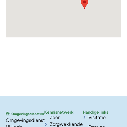
Kennisnetwerk
Handige links
Zeer
Visitatie
Omgevingsdienst
Zorgwekkende
NL is de
Data en