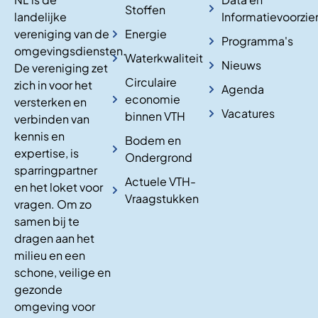
Stoffen
landelijke
Informatievoorzie
vereniging van de
Energie
Programma's
omgevingsdiensten.
Waterkwaliteit
Nieuws
De vereniging zet
Circulaire
zich in voor het
Agenda
economie
versterken en
Vacatures
binnen VTH
verbinden van
kennis en
Bodem en
expertise, is
Ondergrond
sparringpartner
Actuele VTH-
en het loket voor
Vraagstukken
vragen. Om zo
samen bij te
dragen aan het
milieu en een
schone, veilige en
gezonde
omgeving voor