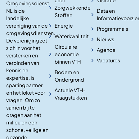
Zeer
Visitatie
Omgevingsdienst
Zorgwekkende
NL is de
Data en
Stoffen
landelijke
Informatievoorzie
vereniging van de
Energie
Programma's
omgevingsdiensten.
Waterkwaliteit
Nieuws
De vereniging zet
Circulaire
zich in voor het
Agenda
economie
versterken en
Vacatures
binnen VTH
verbinden van
kennis en
Bodem en
expertise, is
Ondergrond
sparringpartner
Actuele VTH-
en het loket voor
Vraagstukken
vragen. Om zo
samen bij te
dragen aan het
milieu en een
schone, veilige en
gezonde