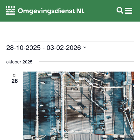
W
28-10-2025
 - 
03-02-2026
Selecteer
e
een
oktober 2025
datum.
e
r
DI
28
g
a
v
e
n
n