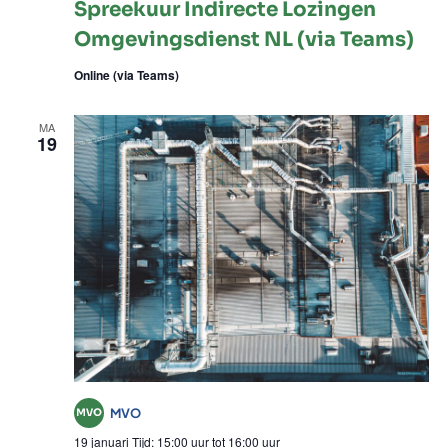
Spreekuur Indirecte Lozingen
Lozingen
Omgevingsdienst NL (via Teams)
Omgevingsdie
Online (via Teams)
NL
(via
MA
Teams)
19
MVO
19 januari Tijd: 15:00 uur
tot
16:00 uur