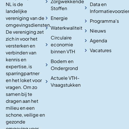
Zorgwekkende
NL is de
Data en
Stoffen
landelijke
Informatievoorzie
vereniging van de
Energie
Programma's
omgevingsdiensten.
Waterkwaliteit
Nieuws
De vereniging zet
Circulaire
zich in voor het
Agenda
economie
versterken en
Vacatures
binnen VTH
verbinden van
kennis en
Bodem en
expertise, is
Ondergrond
sparringpartner
Actuele VTH-
en het loket voor
Vraagstukken
vragen. Om zo
samen bij te
dragen aan het
milieu en een
schone, veilige en
gezonde
omgeving voor