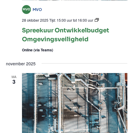
a
MVO
v
Spreekuur
28 oktober 2025 Tijd: 15:00 uur
tot
16:00 uur
i
Ontwikkel
Spreekuur Ontwikkelbudget
Omgevings
g
Omgevingsveiligheid
a
Online (via Teams)
t
november 2025
i
e
MA
3