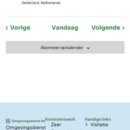
Gelderland, Netherlands
Evenementen
Ev
Vorige
Vandaag
Volgende
Abonneer op kalender
Kennisnetwerk
Handige links
Zeer
Visitatie
Omgevingsdienst