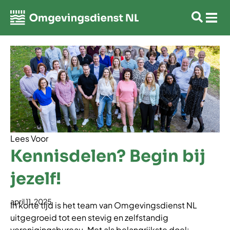
Lees Voor
Kennisdelen? Begin bij
jezelf!
april 11, 2025
In korte tijd is het team van Omgevingsdienst NL
uitgegroeid tot een stevig en zelfstandig
verenigingsbureau. Met als belangrijkste doel: