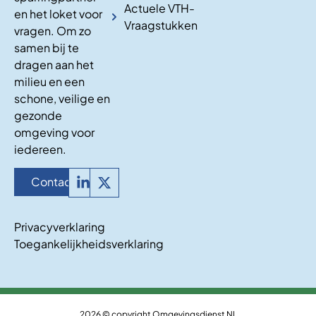
Actuele VTH-
en het loket voor
Vraagstukken
vragen. Om zo
samen bij te
dragen aan het
milieu en een
schone, veilige en
gezonde
omgeving voor
iedereen.
Contact
Privacyverklaring
Toegankelijkheidsverklaring
2026 © copyright Omgevingsdienst NL