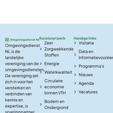
Kennisnetwerk
Handige links
Zeer
Visitatie
Omgevingsdienst
Zorgwekkende
NL is de
Data en
Stoffen
landelijke
Informatievoorzie
vereniging van de
Energie
Programma's
omgevingsdiensten.
Waterkwaliteit
Nieuws
De vereniging zet
Circulaire
zich in voor het
Agenda
economie
versterken en
Vacatures
binnen VTH
verbinden van
kennis en
Bodem en
expertise, is
Ondergrond
sparringpartner