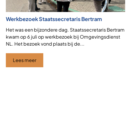
Werkbezoek Staatssecretaris Bertram
Ni
af
Het was een bijzondere dag. Staatssecretaris Bertram
kwam op 6 juli op werkbezoek bij Omgevingsdienst
VT
NL. Het bezoek vond plaats bij de...
de
af
ha
Lees meer
Ci