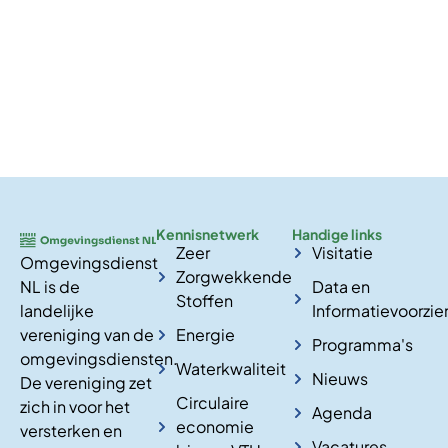
Kennisnetwerk
Handige links
Zeer
Visitatie
Omgevingsdienst
Zorgwekkende
NL is de
Data en
Stoffen
landelijke
Informatievoorzie
vereniging van de
Energie
Programma's
omgevingsdiensten.
Waterkwaliteit
Nieuws
De vereniging zet
Circulaire
zich in voor het
Agenda
economie
versterken en
Vacatures