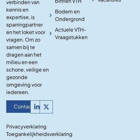
binnen VTH
verbinden van
kennis en
Bodem en
expertise, is
Ondergrond
sparringpartner
Actuele VTH-
en het loket voor
Vraagstukken
vragen. Om zo
samen bij te
dragen aan het
milieu en een
schone, veilige en
gezonde
omgeving voor
iedereen.
Contact
Privacyverklaring
Toegankelijkheidsverklaring