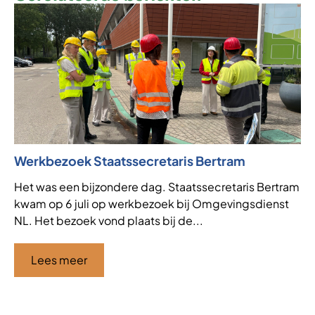
Werkbezoek Staatssecretaris Bertram
Ni
af
Het was een bijzondere dag. Staatssecretaris Bertram
kwam op 6 juli op werkbezoek bij Omgevingsdienst
VT
NL. Het bezoek vond plaats bij de...
de
af
ha
Lees meer
Ci