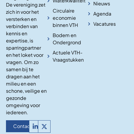
Waterkwaliteit
Nieuws
De vereniging zet
Circulaire
zich in voor het
Agenda
economie
versterken en
Vacatures
binnen VTH
verbinden van
kennis en
Bodem en
expertise, is
Ondergrond
sparringpartner
Actuele VTH-
en het loket voor
Vraagstukken
vragen. Om zo
samen bij te
dragen aan het
milieu en een
schone, veilige en
gezonde
omgeving voor
iedereen.
Contact