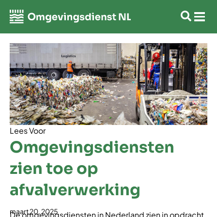
Lees Voor
Omgevingsdiensten
zien toe op
afvalverwerking
maart 20, 2025
De omgevingsdiensten in Nederland zien in opdracht