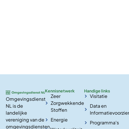
Kennisnetwerk
Handige links
Zeer
Visitatie
Omgevingsdienst
Zorgwekkende
NL is de
Data en
Stoffen
landelijke
Informatievoorzie
vereniging van de
Energie
Programma's
omgevingsdiensten.