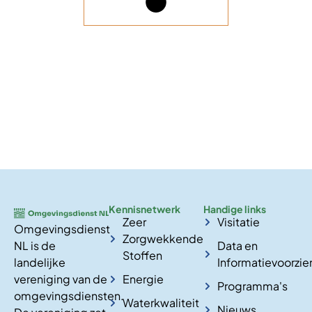
Kennisnetwerk
Handige links
Zeer
Visitatie
Omgevingsdienst
Zorgwekkende
NL is de
Data en
Stoffen
landelijke
Informatievoorzie
vereniging van de
Energie
Programma's
omgevingsdiensten.
Waterkwaliteit
Nieuws