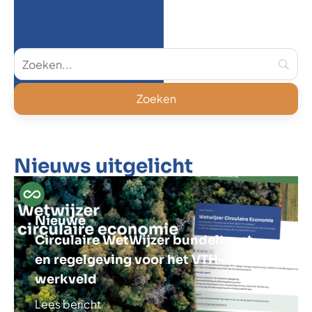
Nieuws uitgelicht
Nieuwe
Circulaire WetWijzer bundelt wet-
en regelgeving voor het VTH-
werkveld
Lees bericht