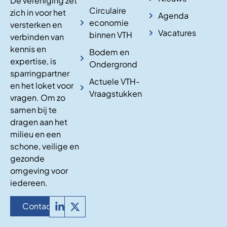
De vereniging zet
Circulaire
zich in voor het
Agenda
economie
versterken en
Vacatures
binnen VTH
verbinden van
kennis en
Bodem en
expertise, is
Ondergrond
sparringpartner
Actuele VTH-
en het loket voor
Vraagstukken
vragen. Om zo
samen bij te
dragen aan het
milieu en een
schone, veilige en
gezonde
omgeving voor
iedereen.
Contact