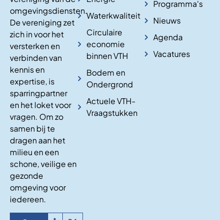
Programma's
omgevingsdiensten.
Waterkwaliteit
Nieuws
De vereniging zet
Circulaire
zich in voor het
Agenda
economie
versterken en
Vacatures
binnen VTH
verbinden van
kennis en
Bodem en
expertise, is
Ondergrond
sparringpartner
Actuele VTH-
en het loket voor
Vraagstukken
vragen. Om zo
samen bij te
dragen aan het
milieu en een
schone, veilige en
gezonde
omgeving voor
iedereen.