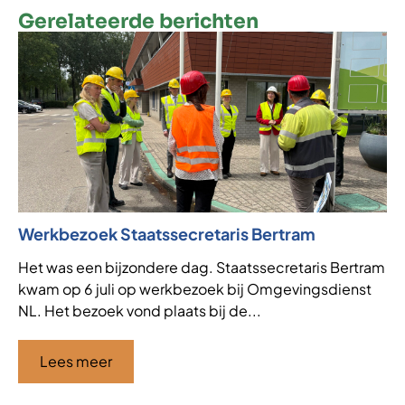
Gerelateerde berichten
Werkbezoek Staatssecretaris Bertram
Ni
af
Het was een bijzondere dag. Staatssecretaris Bertram
kwam op 6 juli op werkbezoek bij Omgevingsdienst
VT
NL. Het bezoek vond plaats bij de...
de
af
ha
Lees meer
Ci