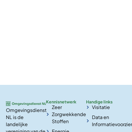
Kennisnetwerk
Handige links
Zeer
Visitatie
Omgevingsdienst
Zorgwekkende
NL is de
Data en
Stoffen
landelijke
Informatievoorzie
vereniging van de
Energie