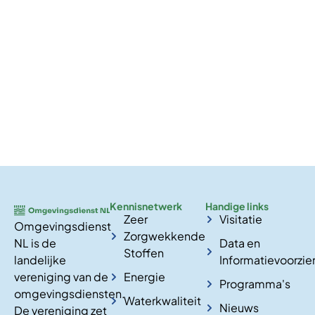
Kennisnetwerk
Handige links
Zeer
Visitatie
Omgevingsdienst
Zorgwekkende
NL is de
Data en
Stoffen
landelijke
Informatievoorzie
vereniging van de
Energie
Programma's
omgevingsdiensten.
Waterkwaliteit
Nieuws
De vereniging zet