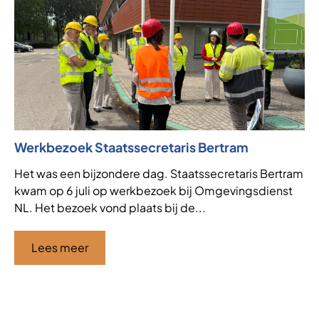
Werkbezoek Staatssecretaris Bertram
Ni
af
Het was een bijzondere dag. Staatssecretaris Bertram
kwam op 6 juli op werkbezoek bij Omgevingsdienst
VT
NL. Het bezoek vond plaats bij de...
de
af
ha
Lees meer
Ci