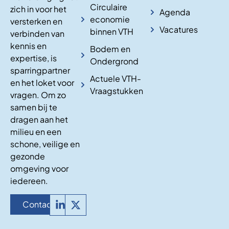
Circulaire
zich in voor het
Agenda
economie
versterken en
Vacatures
binnen VTH
verbinden van
kennis en
Bodem en
expertise, is
Ondergrond
sparringpartner
Actuele VTH-
en het loket voor
Vraagstukken
vragen. Om zo
samen bij te
dragen aan het
milieu en een
schone, veilige en
gezonde
omgeving voor
iedereen.
Contact