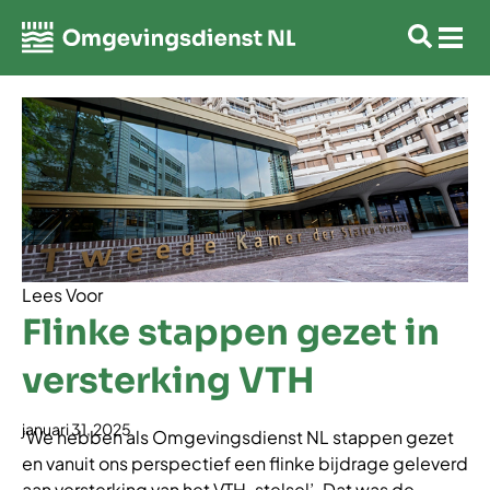
Lees Voor
Flinke stappen gezet in
versterking VTH
januari 31, 2025
‘We hebben als Omgevingsdienst NL stappen gezet
en vanuit ons perspectief een flinke bijdrage geleverd
aan versterking van het VTH-stelsel’. Dat was de