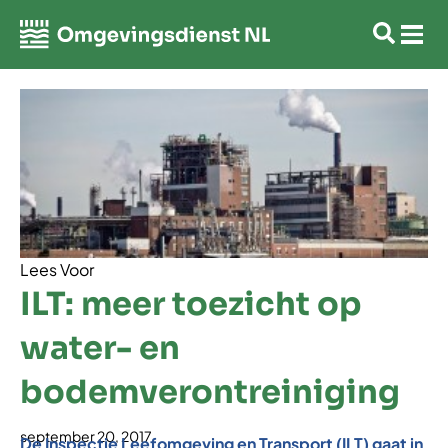
Lees Voor
ILT: meer toezicht op
water- en
bodemverontreiniging
september 20, 2017
De Inspectie Leefomgeving en Transport (ILT) gaat in