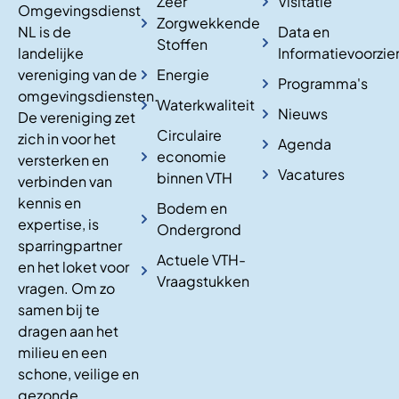
Zeer
Visitatie
Omgevingsdienst
Zorgwekkende
NL is de
Data en
Stoffen
landelijke
Informatievoorzie
vereniging van de
Energie
Programma's
omgevingsdiensten.
Waterkwaliteit
Nieuws
De vereniging zet
Circulaire
zich in voor het
Agenda
economie
versterken en
Vacatures
binnen VTH
verbinden van
kennis en
Bodem en
expertise, is
Ondergrond
sparringpartner
Actuele VTH-
en het loket voor
Vraagstukken
vragen. Om zo
samen bij te
dragen aan het
milieu en een
schone, veilige en
gezonde