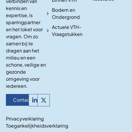
verbinden van
kennis en
Bodem en
expertise, is
Ondergrond
sparringpartner
Actuele VTH-
en het loket voor
Vraagstukken
vragen. Om zo
samen bij te
dragen aan het
milieu en een
schone, veilige en
gezonde
omgeving voor
iedereen.
Contact
Privacyverklaring
Toegankelijkheidsverklaring