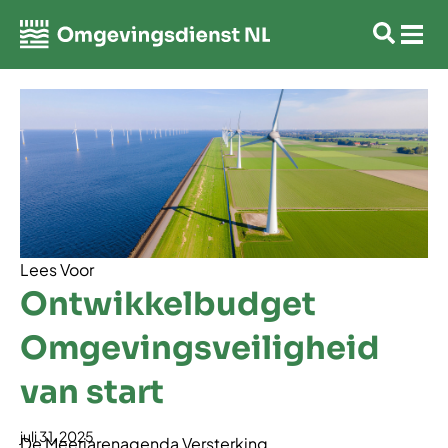
Lees Voor
Ontwikkelbudget
Omgevingsveiligheid
van start
juli 31, 2025
De Meerjarenagenda Versterking