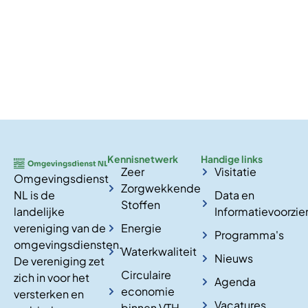
Kennisnetwerk
Handige links
Zeer
Visitatie
Omgevingsdienst
Zorgwekkende
NL is de
Data en
Stoffen
landelijke
Informatievoorzie
vereniging van de
Energie
Programma's
omgevingsdiensten.
Waterkwaliteit
Nieuws
De vereniging zet
Circulaire
zich in voor het
Agenda
economie
versterken en
Vacatures
binnen VTH