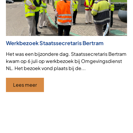
Werkbezoek Staatssecretaris Bertram
Ni
af
Het was een bijzondere dag. Staatssecretaris Bertram
kwam op 6 juli op werkbezoek bij Omgevingsdienst
VT
NL. Het bezoek vond plaats bij de...
de
af
ha
Lees meer
Ci