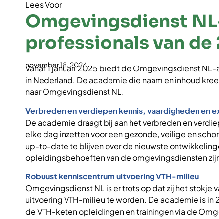
Lees Voor
Omgevingsdienst NL-a
professionals van d
november 18, 2024
Vanaf 1 januari 2025 biedt de Omgevingsdienst NL-
in Nederland. De academie die naam en inhoud kreeg 
naar Omgevingsdienst NL.
Verbreden en verdiepen kennis, vaardigheden en e
De academie draagt bij aan het verbreden en verdie
elke dag inzetten voor een gezonde, veilige en sch
up-to-date te blijven over de nieuwste ontwikkelinge
opleidingsbehoeften van de omgevingsdiensten zij
Robuust kenniscentrum uitvoering VTH-milieu
Omgevingsdienst NL is er trots op dat zij het stok
uitvoering VTH-milieu te worden. De academie is in
de VTH-keten opleidingen en trainingen via de Om