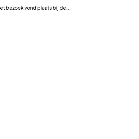
t bezoek vond plaats bij de...
VTH-pr
ontwik
Lee