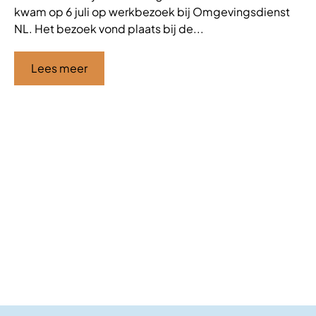
kwam op 6 juli op werkbezoek bij Omgevingsdienst
VT
NL. Het bezoek vond plaats bij de...
de
af
ha
Lees meer
Ci