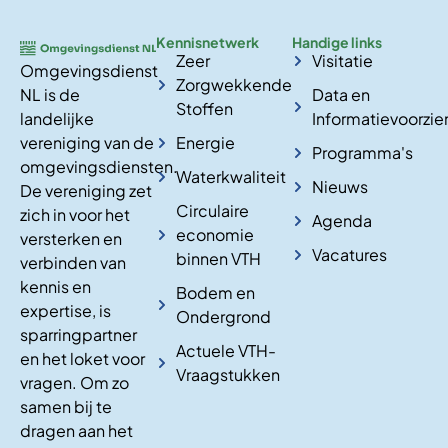
Kennisnetwerk
Handige links
Zeer
Visitatie
Omgevingsdienst
Zorgwekkende
NL is de
Data en
Stoffen
landelijke
Informatievoorzie
vereniging van de
Energie
Programma's
omgevingsdiensten.
Waterkwaliteit
Nieuws
De vereniging zet
Circulaire
zich in voor het
Agenda
economie
versterken en
Vacatures
binnen VTH
verbinden van
kennis en
Bodem en
expertise, is
Ondergrond
sparringpartner
Actuele VTH-
en het loket voor
Vraagstukken
vragen. Om zo
samen bij te
dragen aan het