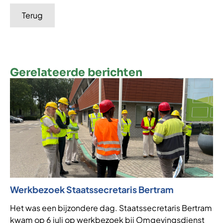
Terug
Gerelateerde berichten
Werkbezoek Staatssecretaris Bertram
Ni
af
Het was een bijzondere dag. Staatssecretaris Bertram
kwam op 6 juli op werkbezoek bij Omgevingsdienst
VT