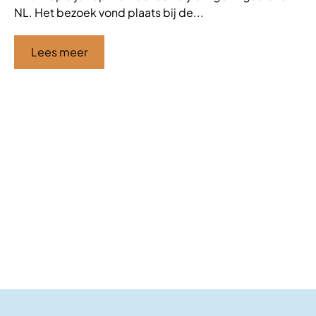
NL. Het bezoek vond plaats bij de...
de
af
ha
Lees meer
Ci