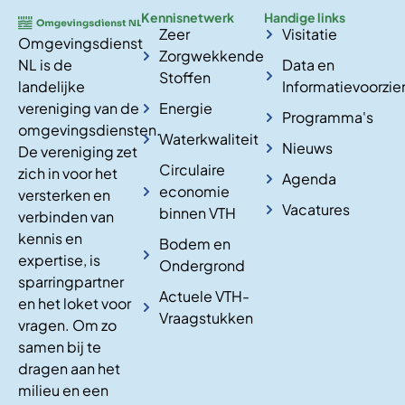
Kennisnetwerk
Handige links
Zeer
Visitatie
Omgevingsdienst
Zorgwekkende
NL is de
Data en
Stoffen
landelijke
Informatievoorzie
vereniging van de
Energie
Programma's
omgevingsdiensten.
Waterkwaliteit
Nieuws
De vereniging zet
Circulaire
zich in voor het
Agenda
economie
versterken en
Vacatures
binnen VTH
verbinden van
kennis en
Bodem en
expertise, is
Ondergrond
sparringpartner
Actuele VTH-
en het loket voor
Vraagstukken
vragen. Om zo
samen bij te
dragen aan het
milieu en een