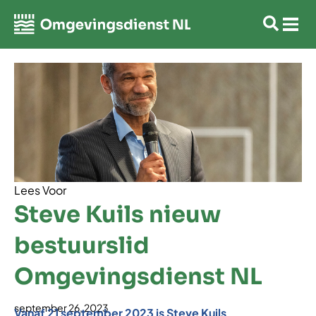
Lees Voor
Steve Kuils nieuw
bestuurslid
Omgevingsdienst NL
september 26, 2023
Vanaf 21 september 2023 is Steve Kuils