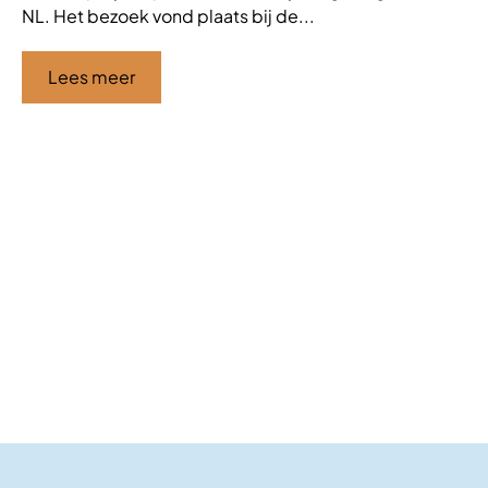
NL. Het bezoek vond plaats bij de...
de
af
ha
Lees meer
Ci