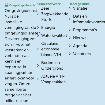
Kennisnetwerk
Handige links
Zeer
Visitatie
Omgevingsdienst
Zorgwekkende
NL is de
Data en
Stoffen
landelijke
Informatievoorzie
vereniging van de
Energie
Programma's
omgevingsdiensten.
Waterkwaliteit
Nieuws
De vereniging zet
Circulaire
zich in voor het
Agenda
economie
versterken en
Vacatures
binnen VTH
verbinden van
kennis en
Bodem en
expertise, is
Ondergrond
sparringpartner
Actuele VTH-
en het loket voor
Vraagstukken
vragen. Om zo
samen bij te
dragen aan het
milieu en een