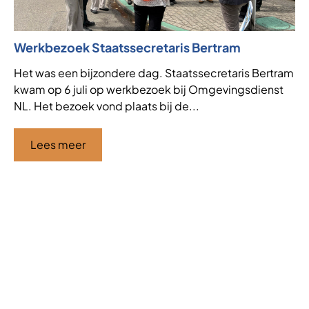
Werkbezoek Staatssecretaris Bertram
Ni
af
Het was een bijzondere dag. Staatssecretaris Bertram
kwam op 6 juli op werkbezoek bij Omgevingsdienst
VT
NL. Het bezoek vond plaats bij de...
de
af
ha
Lees meer
Ci