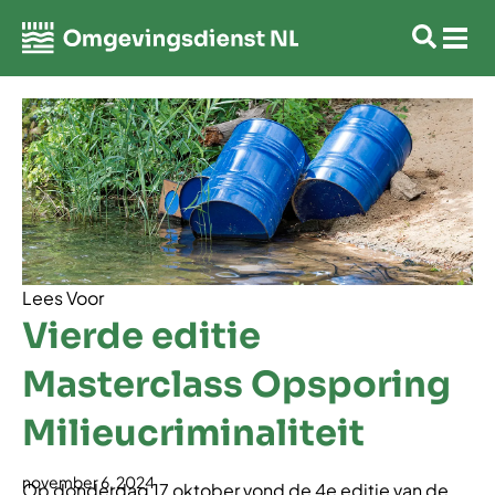
Lees Voor
Vierde editie
Masterclass Opsporing
Milieucriminaliteit
november 6, 2024
Op donderdag 17 oktober vond de 4e editie van de