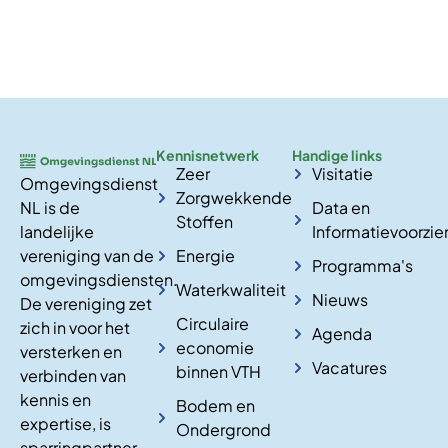
Kennisnetwerk
Handige links
Zeer
Visitatie
Omgevingsdienst
Zorgwekkende
NL is de
Data en
Stoffen
landelijke
Informatievoorzie
vereniging van de
Energie
Programma's
omgevingsdiensten.
Waterkwaliteit
Nieuws
De vereniging zet
Circulaire
zich in voor het
Agenda
economie
versterken en
Vacatures
binnen VTH
verbinden van
kennis en
Bodem en
expertise, is
Ondergrond
sparringpartner