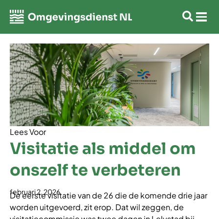
Lees Voor
Visitatie als middel om
onszelf te verbeteren
februari 2, 2026
De eerste visitatie van de 26 die de komende drie jaar
worden uitgevoerd, zit erop. Dat wil zeggen, de
visitatiecommissie was twee dagen in Lelystad bij