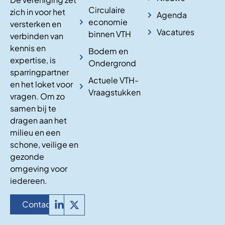
Circulaire
zich in voor het
Agenda
economie
versterken en
Vacatures
binnen VTH
verbinden van
kennis en
Bodem en
expertise, is
Ondergrond
sparringpartner
Actuele VTH-
en het loket voor
Vraagstukken
vragen. Om zo
samen bij te
dragen aan het
milieu en een
schone, veilige en
gezonde
omgeving voor
iedereen.
Contact