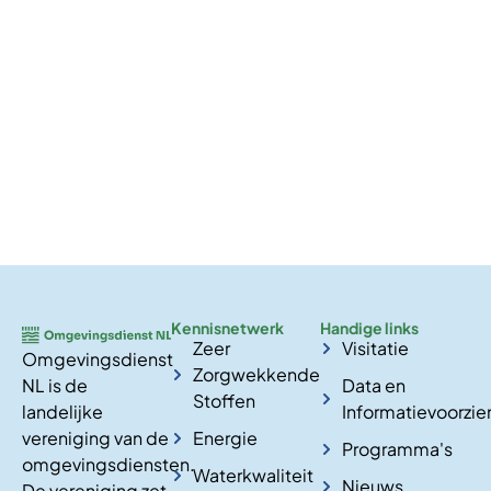
Kennisnetwerk
Handige links
Zeer
Visitatie
Omgevingsdienst
Zorgwekkende
NL is de
Data en
Stoffen
landelijke
Informatievoorzie
vereniging van de
Energie
Programma's
omgevingsdiensten.
Waterkwaliteit
Nieuws
De vereniging zet