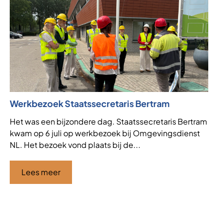
Werkbezoek Staatssecretaris Bertram
Ni
af
Het was een bijzondere dag. Staatssecretaris Bertram
kwam op 6 juli op werkbezoek bij Omgevingsdienst
VT
NL. Het bezoek vond plaats bij de...
de
af
ha
Lees meer
Ci