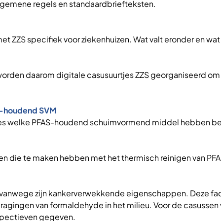
 algemene regels en standaardbriefteksten.
 met ZZS specifiek voor ziekenhuizen. Wat valt eronder en wat
r worden daarom digitale casusuurtjes ZZS georganiseerd om
FAS-houdend SVM
aties welke PFAS-houdend schuimvormend middel hebben be
en die te maken hebben met het thermisch reinigen van P
 vanwege zijn kankerverwekkende eigenschappen. Deze fact
gingen van formaldehyde in het milieu. Voor de casussen v
spectieven gegeven.