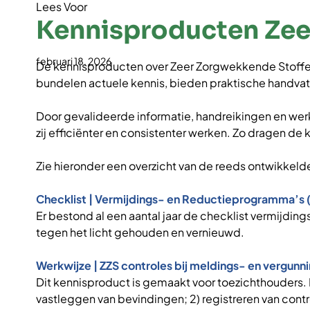
Lees Voor
Kennisproducten Zee
februari 18, 2026
De kennisproducten over Zeer Zorgwekkende Stoffen 
bundelen actuele kennis, bieden praktische handvatt
Door gevalideerde informatie, handreikingen en werk
zij efficiënter en consistenter werken. Zo dragen d
Zie hieronder een overzicht van de reeds ontwikkel
Checklist | Vermijdings- en Reductieprogramma’s (
Er bestond al een aantal jaar de checklist vermijdi
tegen het licht gehouden en vernieuwd.
Werkwijze | ZZS controles bij meldings- en vergunn
Dit kennisproduct is gemaakt voor toezichthouders. H
vastleggen van bevindingen; 2) registreren van contr