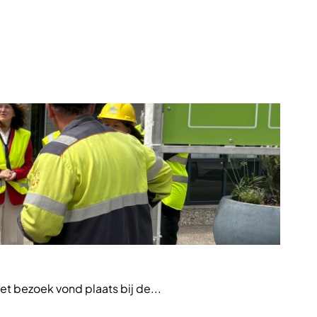
Nieuw
t bezoek vond plaats bij de...
VTH-pr
ontwik