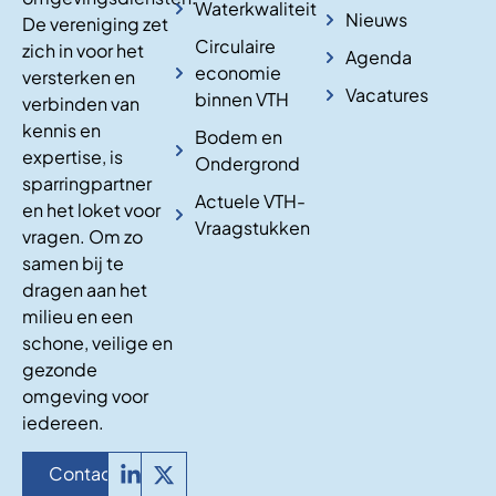
Waterkwaliteit
Nieuws
De vereniging zet
Circulaire
zich in voor het
Agenda
economie
versterken en
Vacatures
binnen VTH
verbinden van
kennis en
Bodem en
expertise, is
Ondergrond
sparringpartner
Actuele VTH-
en het loket voor
Vraagstukken
vragen. Om zo
samen bij te
dragen aan het
milieu en een
schone, veilige en
gezonde
omgeving voor
iedereen.
Contact