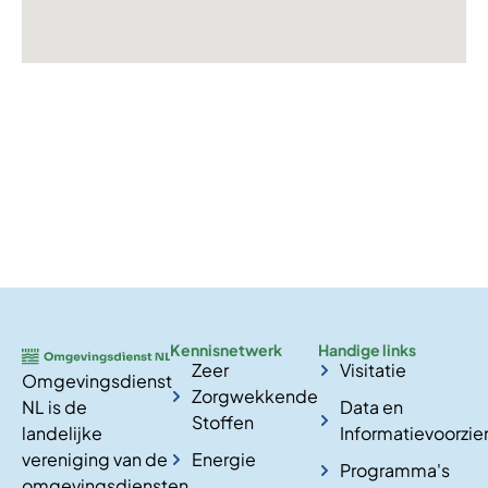
Kennisnetwerk
Handige links
Zeer
Visitatie
Omgevingsdienst
Zorgwekkende
NL is de
Data en
Stoffen
landelijke
Informatievoorzie
vereniging van de
Energie
Programma's
omgevingsdiensten.