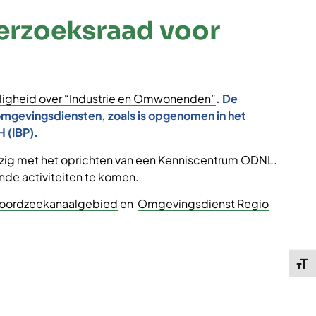
erzoeksraad voor
iligheid over “Industrie en Omwonenden”
. De
 omgevingsdiensten, zoals is opgenomen in het
 (IBP).
 bezig met het oprichten van een Kenniscentrum ODNL.
de activiteiten te komen.
oordzeekanaalgebied
en
Omgevingsdienst Regio
Kies 