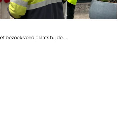
Nieuw
t bezoek vond plaats bij de...
VTH-pr
ontwik
Lee