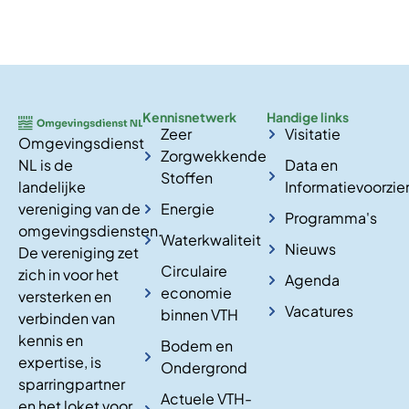
Kennisnetwerk
Handige links
Zeer
Visitatie
Omgevingsdienst
Zorgwekkende
NL is de
Data en
Stoffen
landelijke
Informatievoorzie
vereniging van de
Energie
Programma's
omgevingsdiensten.
Waterkwaliteit
Nieuws
De vereniging zet
Circulaire
zich in voor het
Agenda
economie
versterken en
Vacatures
binnen VTH
verbinden van
kennis en
Bodem en
expertise, is
Ondergrond
sparringpartner
Actuele VTH-
en het loket voor