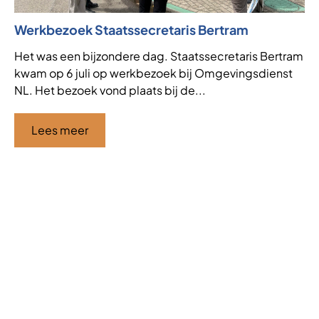
Werkbezoek Staatssecretaris Bertram
Ni
af
Het was een bijzondere dag. Staatssecretaris Bertram
kwam op 6 juli op werkbezoek bij Omgevingsdienst
VT
NL. Het bezoek vond plaats bij de...
de
af
ha
Lees meer
Ci