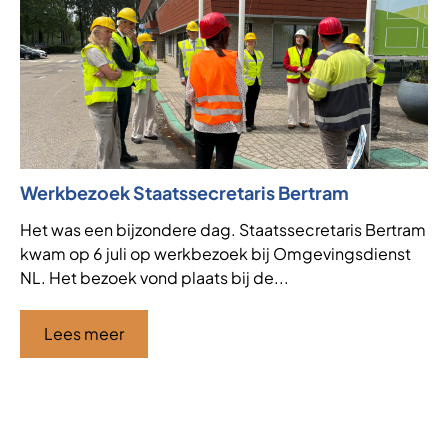
Werkbezoek Staatssecretaris Bertram
Ni
af
Het was een bijzondere dag. Staatssecretaris Bertram
kwam op 6 juli op werkbezoek bij Omgevingsdienst
VT
NL. Het bezoek vond plaats bij de...
de
af
ha
Lees meer
Ci