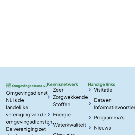
Kennisnetwerk
Handige links
Zeer
Visitatie
Omgevingsdienst
Zorgwekkende
NL is de
Data en
Stoffen
landelijke
Informatievoorzie
vereniging van de
Energie
Programma's
omgevingsdiensten.
Waterkwaliteit
Nieuws
De vereniging zet
Circulaire