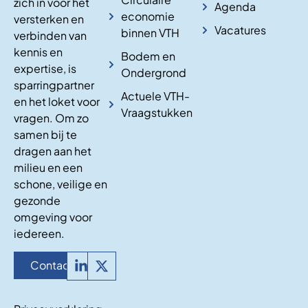
zich in voor het
Agenda
economie
versterken en
Vacatures
binnen VTH
verbinden van
kennis en
Bodem en
expertise, is
Ondergrond
sparringpartner
Actuele VTH-
en het loket voor
Vraagstukken
vragen. Om zo
samen bij te
dragen aan het
milieu en een
schone, veilige en
gezonde
omgeving voor
iedereen.
Contact